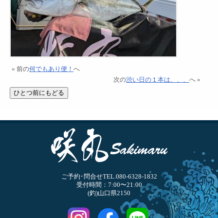
« 前の
何でもあり便！
へ
次の
渋い日の１本は、、、
へ »
ご予約･問合せTEL.080-6328-1832
受付時間：7:00〜21:00
(釣)山口県2150