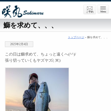
Menu
ご予約
鰤を求めて、、、
トップページ
» 鰤を求めて、、、
2025年2月4日
この日は鰤求めて、ちょっと遠くへ(^^)/
張り切っていくもヤズヤズ( ;∀;)