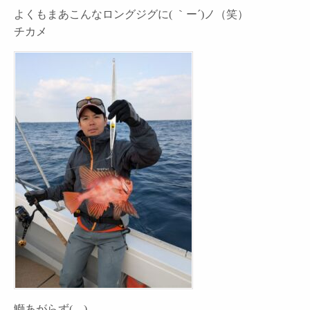
よくもまあこんなロングジグに( ｀ー´)ノ（笑）
チカメ
鰤あがらず(._.)