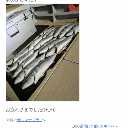
お疲れさまでした((+_+))
« 前の
サンマナブラ!!
へ
次の
豪雨( ;∀;)数はOK？
へ »