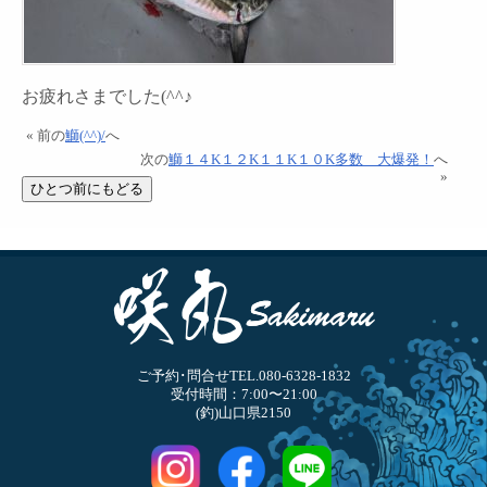
お疲れさまでした(^^♪
« 前の
鰤(^^)/
へ
次の
鰤１４K１２K１１K１０K多数 大爆発！
へ
»
ご予約･問合せTEL.080-6328-1832
受付時間：7:00〜21:00
(釣)山口県2150