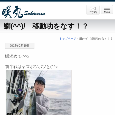
Menu
ご予約
鰤(^^)/ 移動功をなす！？
トップページ
» 鰤(^^)/ 移動功をなす！？
2025年2月19日
鰤求めて(^^)/
前半戦はヤズポツポツと(^^♪