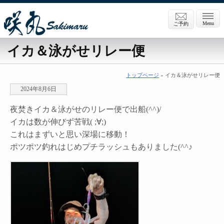
Menu
ご予約
イカ＆泳がせリレー便
トップページ
» イカ＆泳がせリレー便
2024年8月6日
夜焚きイカ＆泳がせのリレー便で出船(^^)/
イカは数が伸びず苦戦( ;∀;)
これはまずいと思い深場に移動！
ポツポツ釣れはじめプチラッシュもありました(^^♪