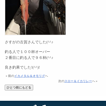
さすがの古賀さんでした(^^♪
釣る人で１００杯オーバー
２番目に釣る人で９６杯(^^♪
良き釣果でした!(^^)!
« 前の
イカメタル＆オモリグ
へ
次の
スロー＆イカリレー
へ »