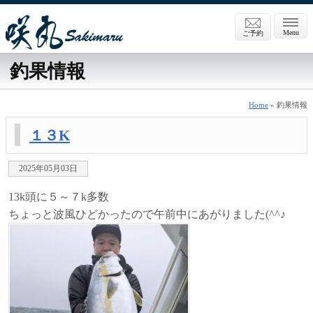
Menu
ご予約
釣果情報
Home
» 釣果情報
１３K
2025年05月03日
13k頭に５～７k多数
ちょっと波風ひどかったので午前中にあがりました(^^♪