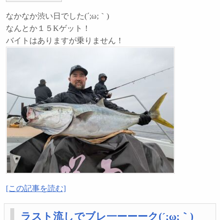
なかなか渋い日でした(´;ω;｀)
なんとか１５Kゲット！
バイトはありますが乗りません！
[この記事を読む]
ラスト流しでブレ一ーーーク(´;ω;｀)