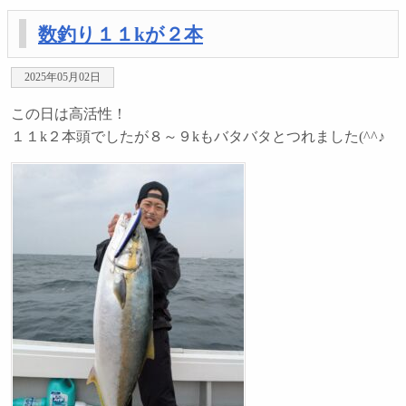
数釣り１１kが２本
2025年05月02日
この日は高活性！
１１k２本頭でしたが８～９kもバタバタとつれました(^^♪