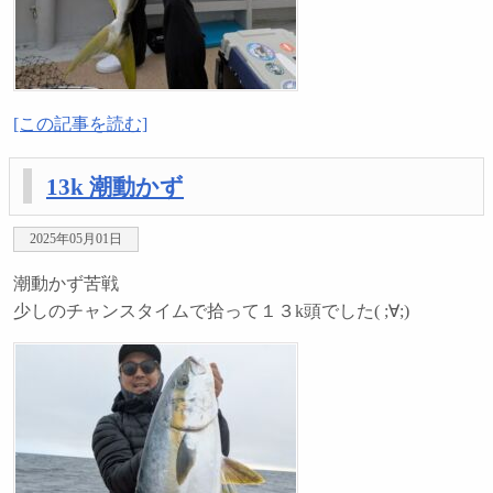
[この記事を読む]
13k 潮動かず
2025年05月01日
潮動かず苦戦
少しのチャンスタイムで拾って１３k頭でした( ;∀;)