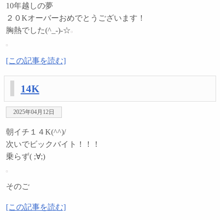
10年越しの夢
２０Kオーバーおめでとうございます！
胸熱でした(^_-)-☆
[この記事を読む]
14K
2025年04月12日
朝イチ１４K(^^)/
次いでビックバイト！！！
乗らず( ;∀;)
そのご
[この記事を読む]