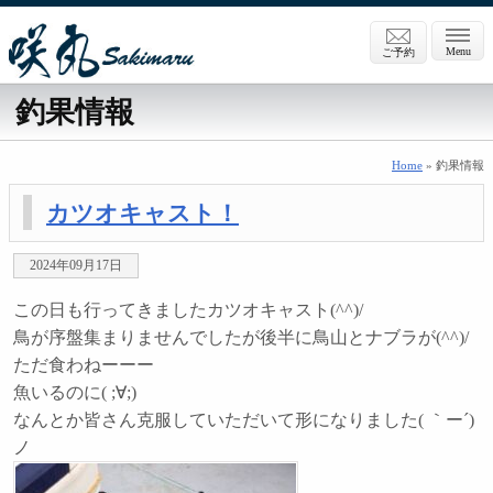
Menu
ご予約
釣果情報
Home
» 釣果情報
カツオキャスト！
2024年09月17日
この日も行ってきましたカツオキャスト(^^)/
鳥が序盤集まりませんでしたが後半に鳥山とナブラが(^^)/
ただ食わねーーー
魚いるのに( ;∀;)
なんとか皆さん克服していただいて形になりました( ｀ー´)
ノ