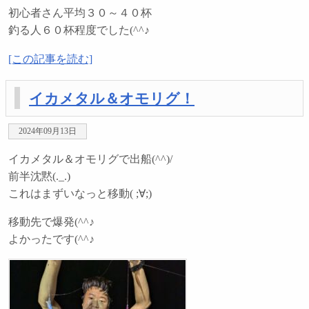
初心者さん平均３０～４０杯
釣る人６０杯程度でした(^^♪
[この記事を読む]
イカメタル＆オモリグ！
2024年09月13日
イカメタル＆オモリグで出船(^^)/
前半沈黙(._.)
これはまずいなっと移動( ;∀;)
移動先で爆発(^^♪
よかったです(^^♪